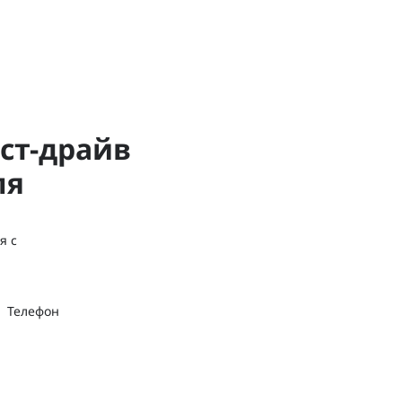
ст-драйв
ля
я с
Телефон